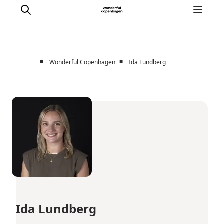
■
■
Wonderful Copenhagen
Ida Lundberg
Partnerships
Press Room
About Wonderful Copenhagen
DestinationPay
Ida Lundberg