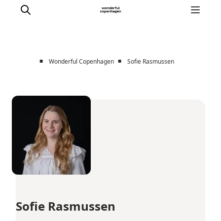
■
■
Wonderful Copenhagen
Sofie Rasmussen
Partnerships
Press Room
About Wonderful Copenhagen
DestinationPay
Sofie Rasmussen